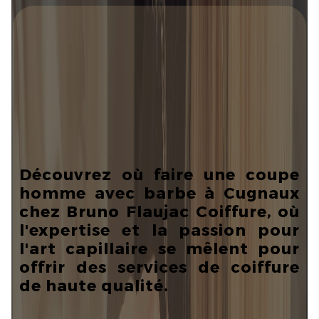
Découvrez où faire une coupe
homme avec barbe à Cugnaux
chez Bruno Flaujac Coiffure, où
l'expertise et la passion pour
l'art capillaire se mêlent pour
offrir des services de coiffure
de haute qualité.