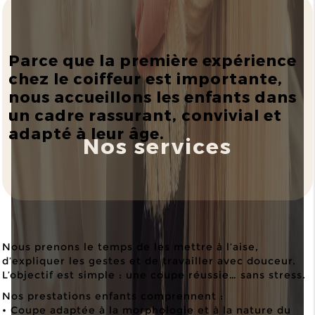
Parce que la première expérience
chez le coiffeur est importante,
nous accueillons les enfants dans
un cadre rassurant, convivial et
adapté à leur âge.
Nos services
Nous prenons le temps de les mettre à l’aise,
d’expliquer les gestes et de travailler avec douceur.
L’objectif est simple : une coupe réussie… sans stress.
Nos prestations enfants comprennent :
• Coupe adaptée à la morphologie et à la nature du