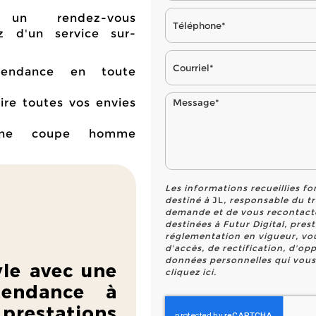
 un rendez-vous
ez d'un service sur-
tendance en toute
aire toutes vos envies
 une coupe homme
Les informations recueillies fo
destiné à
JL
, responsable du t
demande et de vous recontact
destinées à Futur Digital, pre
réglementation en vigueur, vo
d'accès, de rectification, d'op
données personnelles qui vous
yle avec une
cliquez
ici
.
endance à
 prestations