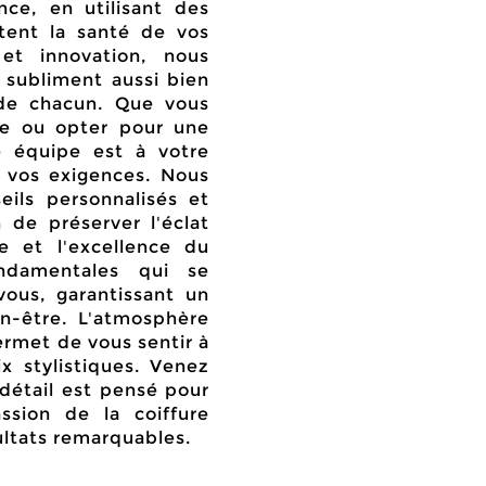
ce, en utilisant des
tent la santé de vos
 et innovation, nous
 subliment aussi bien
 de chacun. Que vous
upe ou opter pour une
e équipe est à votre
 vos exigences. Nous
ils personnalisés et
 de préserver l'éclat
e et l'excellence du
ndamentales qui se
ous, garantissant un
-être. L'atmosphère
ermet de vous sentir à
ix stylistiques. Venez
détail est pensé pour
ssion de la coiffure
ultats
remarquables
.