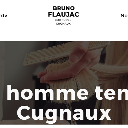
nous retrouver également sur planity.com pour les adeptes du 
rdv
No
 homme te
Cugnaux