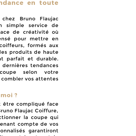
endance en toute
chez Bruno Flaujac
un simple service de
pace de créativité où
ensé pour mettre en
coiffeurs, formés aux
 des produits de haute
tat
parfait et durable
.
s dernières tendances
coupe selon votre
a combler vos attentes
 moi ?
 être compliqué face
runo Flaujac Coiffure,
ctionner la coupe qui
 tenant compte de vos
onnalisés garantiront