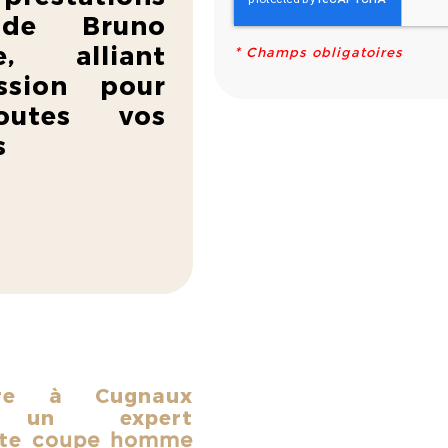
s de Bruno
e, alliant
*
Champs obligatoires
ssion pour
outes vos
s
ure à Cugnaux
 un expert
ute
coupe homme