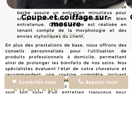
brillance éclatante.
Taille de barbe :
Notre service de taille de
barbe assure un entretien minutieux pour
Coupe et coiffage sur-
sculpter une barbe harmonieuse et bien
mesure
entretenue. Chaque coupe est réalisée en
tenant compte de la morphologie et des
EN SAVOIR PLUS
envies stylistiques du client.
En plus des prestations de base, nous offrons des
conseils personnalisés pour l'utilisation de
produits professionnels à domicile, permettant
ainsi de prolonger les bienfaits de nos soins. Nos
spécialistes évaluent l'état de votre chevelure et
recommandent une routine complète incluant
Prenez-rendez-vous-
shampooings, après-shampooings et traitements
Contactez-nous
Appelez-nous
en un clic
spécifiques. L'objectif est de garantir que chaque
soin soit suivi d'un entretien rigoureux pour
maintenir des cheveux forts et éclatants. Nous
mettons également à votre disposition des ateliers
Pour planifier votre prochaine visite chez
et des séances d'information pour vous aider à
Bruno Flaujac Coiffures, prenez rendez-
comprendre les besoins de vos cheveux et à
vous en ligne grâce à notre lien direct vers
adopter les meilleures pratiques en matière de
Planity.
soins capillaires.
Cliquez sur le bouton correspondant à votre