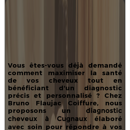
Vous êtes-vous déjà demandé
comment maximiser la santé
de vos cheveux tout en
bénéficiant d'un diagnostic
précis
et personnalisé ? Chez
Bruno Flaujac Coiffure, nous
proposons un
diagnostic
élaboré
cheveux à Cugnaux
avec soin pour répondre à vos