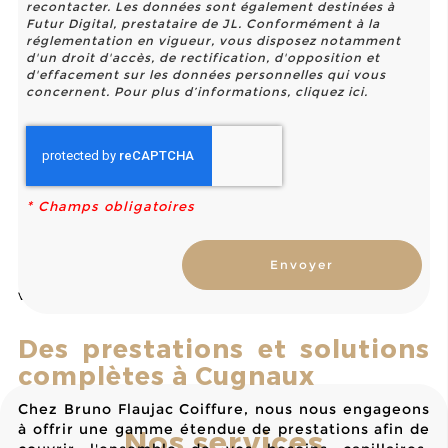
recontacter. Les données sont également destinées à
Nos services personnalisés chez Bruno Flaujac
Futur Digital, prestataire de JL. Conformément à la
Coiffure intègrent des techniques éprouvées et
réglementation en vigueur, vous disposez notamment
des produits haut de gamme pour garantir des
d'un droit d'accès, de rectification, d'opposition et
résultats optimaux. Chaque soin est pensé pour
d'effacement sur les données personnelles qui vous
concernent. Pour plus d’informations, cliquez
ici
.
s'adapter à la singularité de vos cheveux, en
insistant sur la prévention des dommages futurs et
la restauration de leur beauté naturelle. Le
diagnostic capillaire que nous réalisons nous
permet de cibler précisément le traitement
nécessaire, qu'il s'agisse d'un soin réparateur
*
Champs obligatoires
post-choc ou d'un entretien régulier pour
maintenir la vitalité de vos mèches. En faisant
confiance à notre expertise à Cugnaux, vous
bénéficiez d'un accompagnement sur mesure qui
valorise et protège votre identité capillaire.
Des prestations et solutions
complètes à Cugnaux
Chez Bruno Flaujac Coiffure, nous nous engageons
à offrir une gamme étendue de prestations afin de
Nos services