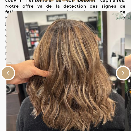
couvrir l'ensemble de vos besoins capillaires.
Notre offre va de la détection des signes de
fatigue de vos cheveux à la mise en œuvre de
techniques innovantes pour leur redonner
jeunesse et éclat. Notre équipe d'experts propose
des solutions complètes qui s'adaptent à
différentes situations et attentes, que ce soit pour
une métamorphose radicale ou pour un entretien
régulier. Le
diagnostic cheveux à Cugnaux
est la
première étape d'un parcours personnalisé qui se
décline en plusieurs services complémentaires.
Lissage nanoplastie :
Dites adieu aux frisottis
et offrez à vos cheveux une douceur
inégalée. Ce traitement innovant pénètre en
profondeur pour rétablir la structure
naturelle de la fibre capillaire tout en lissant
les mèches rebelles.
Soins capillaires :
Nos masques riches en
nutriments et en agents réparateurs sont
conçus pour offrir une
cure de jouvence
à vos
cheveux. Ils restaurent l'hydratation,
renforcent les fibres et apportent une