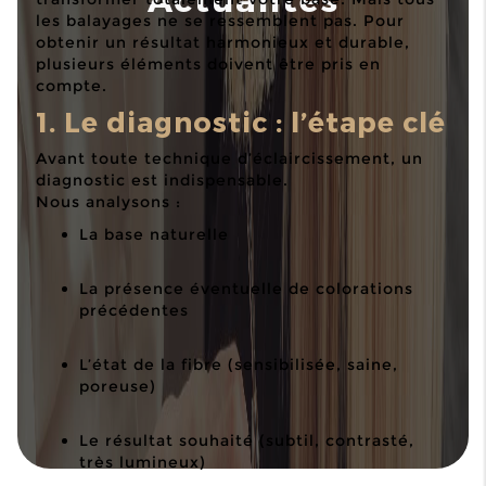
les balayages ne se ressemblent pas. Pour
obtenir un résultat harmonieux et durable,
plusieurs éléments doivent être pris en
compte.
1. Le diagnostic : l’étape clé
Avant toute technique d’éclaircissement, un
diagnostic est indispensable.
Nous analysons :
La base naturelle
La présence éventuelle de colorations
précédentes
L’état de la fibre (sensibilisée, saine,
poreuse)
Le résultat souhaité (subtil, contrasté,
très lumineux)