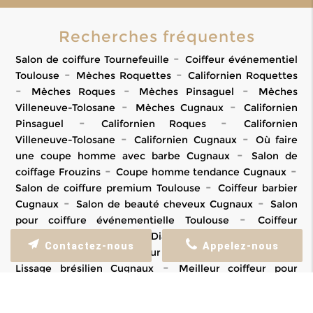
Recherches fréquentes
Salon de coiffure Tournefeuille
Coiffeur événementiel
Toulouse
Mèches Roquettes
Californien Roquettes
Mèches Roques
Mèches Pinsaguel
Mèches
Villeneuve-Tolosane
Mèches Cugnaux
Californien
Pinsaguel
Californien Roques
Californien
Villeneuve-Tolosane
Californien Cugnaux
Où faire
une coupe homme avec barbe Cugnaux
Salon de
coiffage Frouzins
Coupe homme tendance Cugnaux
Salon de coiffure premium Toulouse
Coiffeur barbier
Cugnaux
Salon de beauté cheveux Cugnaux
Salon
pour coiffure événementielle Toulouse
Coiffeur
événementiel Cugnaux
Diagnostic cheveux Cugnaux
Contactez-nous
Appelez-nous
Salon spécialiste couleur Ramonville-Saint-Agne
Lissage brésilien Cugnaux
Meilleur coiffeur pour
enfants Cugnaux
Coiffeur pour enfants difficiles
Villeneuve-Tolosane
Salon de coiffure avec conseils