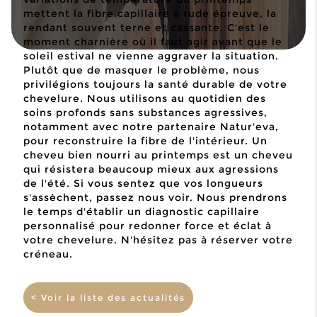
mettent la fibre capillaire à rude épreuve, la
rendant souvent terne et cassante. C'est le
moment charnière où il faut agir avant que le
soleil estival ne vienne aggraver la situation.
Plutôt que de masquer le problème, nous
privilégions toujours la santé durable de votre
chevelure. Nous utilisons au quotidien des
soins profonds sans substances agressives,
notamment avec notre partenaire Natur'eva,
pour reconstruire la fibre de l'intérieur. Un
cheveu bien nourri au printemps est un cheveu
qui résistera beaucoup mieux aux agressions
de l'été. Si vous sentez que vos longueurs
s'assèchent, passez nous voir. Nous prendrons
le temps d'établir un diagnostic capillaire
personnalisé pour redonner force et éclat à
votre chevelure. N'hésitez pas à réserver votre
créneau.
< Voir la liste des actualités