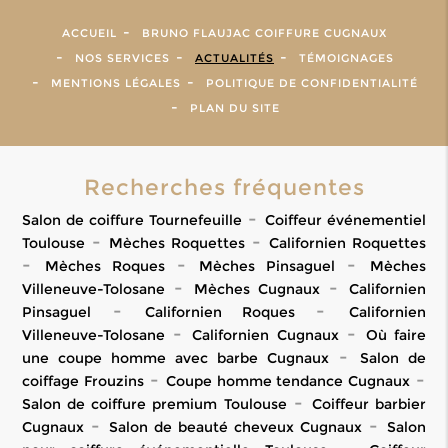
ACCUEIL
BRUNO FLAUJAC COIFFURE CUGNAUX
NOS SERVICES
ACTUALITÉS
TÉMOIGNAGES
MENTIONS LÉGALES
POLITIQUE DE CONFIDENTIALITÉ
PLAN DU SITE
Recherches fréquentes
Salon de coiffure Tournefeuille
Coiffeur événementiel
Toulouse
Mèches Roquettes
Californien Roquettes
Mèches Roques
Mèches Pinsaguel
Mèches
Villeneuve-Tolosane
Mèches Cugnaux
Californien
Pinsaguel
Californien Roques
Californien
Villeneuve-Tolosane
Californien Cugnaux
Où faire
une coupe homme avec barbe Cugnaux
Salon de
coiffage Frouzins
Coupe homme tendance Cugnaux
Salon de coiffure premium Toulouse
Coiffeur barbier
Cugnaux
Salon de beauté cheveux Cugnaux
Salon